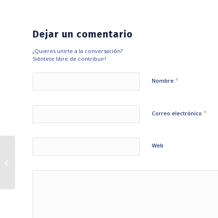
Dejar un comentario
¿Quieres unirte a la conversación?
Siéntete libre de contribuir!
*
Nombre
*
Correo electrónico
Web
PRESIDENTE DE
SINAME PRESENTA
QUERELLA CONTRA
MÉDICO RODRIGO
CHAMORRO POR
INJURIAS...