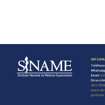
INFORM
Teléfono
Whatsap
Email:
in
Dirección
del CONARE
mano dere
portones