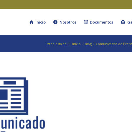
Inicio
Nosotros
Documentos
Ga
Usted está aquí:
Inicio
/
Blog
/
Comunicados de Pren