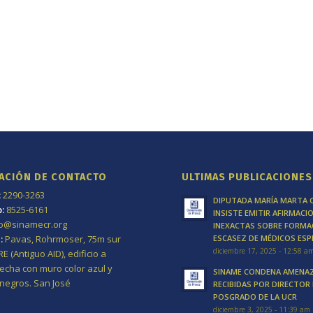
ACIÓN DE CONTACTO
ULTIMAS PUBLICACIONES
:
2290-3263
DIPUTADA MARÍA MARTA 
p:
8525-6161
INSISTE EMITIR AFIRMACI
fo@sinamecr.org
INEXACTAS SOBRE FORMA
:
Pavas, Rohrmoser, 75m sur
ESCASEZ DE MÉDICOS ESP
diciembre 17, 2025 - 12:58 a
 (Antiguo AID), edificio a
cha con muro color azul y
SINAME CONDENA AMENA
 negros.
San José
RECIBIDAS POR DIRECTOR
POSGRADO DE LA UCR
diciembre 3, 2025 - 11:39 am