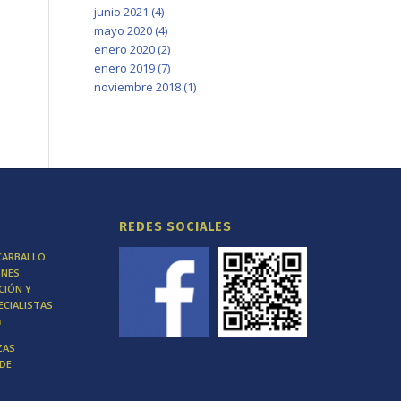
junio 2021
(4)
mayo 2020
(4)
enero 2020
(2)
enero 2019
(7)
noviembre 2018
(1)
REDES SOCIALES
CARBALLO
ONES
CIÓN Y
ECIALISTAS
m
ZAS
 DE